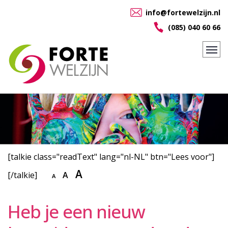
info@fortewelzijn.nl
(085) 040 60 66
[talkie class="readText" lang="nl-NL" btn="Lees voor"]
A
[/talkie]
A
A
Heb je een nieuw